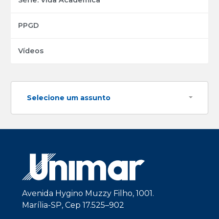
PPGD
Vídeos
Selecione um assunto
Avenida Hygino Muzzy Filho, 1001.
Marília-SP, Cep 17.525–902