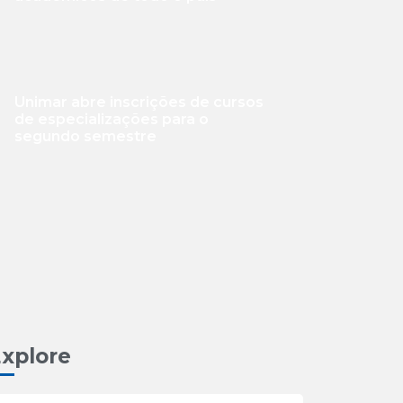
Unimar abre inscrições de cursos
de especializações para o
segundo semestre
xplore