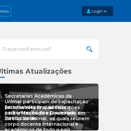
ntos
Login
ltimas Atualizações
Secretarias Acadêmicas da
Unimar participam de capacitação
para fortalecer qualidade e
Entra na reta final as inscrições
padronização dos processos
para o Mestrado e Doutorado em
institucionais
Direito da Unimar, os quais reúnem
corpo docente internacional e
acadêmicos de todo o país