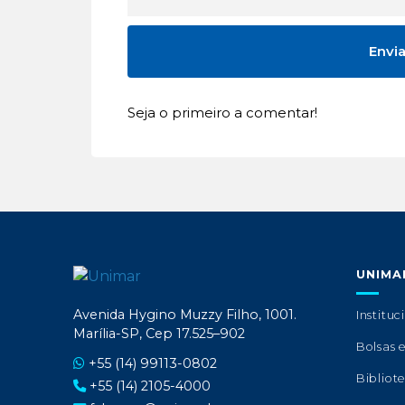
Seja o primeiro a comentar!
UNIMA
Avenida Hygino Muzzy Filho, 1001.
Instituc
Marília-SP, Cep 17.525–902
Bolsas 
+55 (14) 99113-0802
Bibliot
+55 (14) 2105-4000