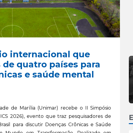
io internacional que
 de quatro países para
nicas e saúde mental
ade de Marília (Unimar) recebe o II Simpósio
SICS 2026), evento que traz pesquisadores de
E
rasil para discutir Doenças Crônicas e Saúde
um Mundo em Transformação. Realizado em