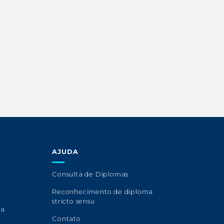
AJUDA
Consulta de Diplomas
Reconhecimento de diploma
stricto sensu
sa
Contato